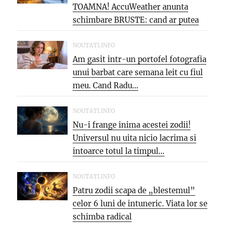
TOAMNA! AccuWeather anunta
schimbare BRUSTE: cand ar putea
veni...
NOUTATI.INFO
Am gasit intr-un portofel fotografia
unui barbat care semana leit cu fiul
meu. Cand Radu...
NOUTATI.INFO
Nu-i frange inima acestei zodii!
Universul nu uita nicio lacrima si
intoarce totul la timpul...
NOUTATI.INFO
Patru zodii scapa de „blestemul”
celor 6 luni de intuneric. Viata lor se
schimba radical