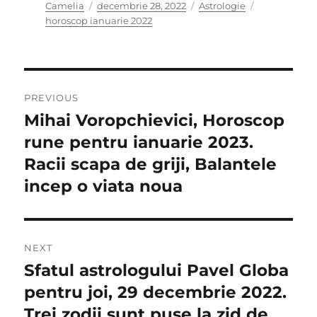
Author
Posted
Categories
Tags
Camelia
decembrie 28, 2022
Astrologie
on
horoscop ianuarie 2022
Navigare
PREVIOUS
în
Mihai Voropchievici, Horoscop
Previous
post:
rune pentru ianuarie 2023.
articole
Racii scapa de griji, Balantele
incep o viata noua
NEXT
Sfatul astrologului Pavel Globa
Next
post:
pentru joi, 29 decembrie 2022.
Trei zodii sunt puse la zid de