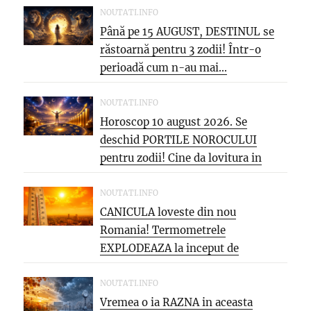
NOUTATI.INFO
Până pe 15 AUGUST, DESTINUL se
răstoarnă pentru 3 zodii! Într-o
perioadă cum n-au mai...
NOUTATI.INFO
Horoscop 10 august 2026. Se
deschid PORTILE NOROCULUI
pentru zodii! Cine da lovitura in
cariera...
NOUTATI.INFO
CANICULA loveste din nou
Romania! Termometrele
EXPLODEAZA la inceput de
saptamana: aproape 40°C si
PARJOL...
NOUTATI.INFO
Vremea o ia RAZNA in aceasta