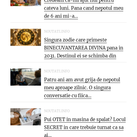
Credeam ca-mi ajut fiul pentru
cateva luni. Pana cand nepotul meu
de 6 ani mi-a...
NOUTATI.INFO
Singura zodie care primeste
BINECUVANTAREA DIVINA pana in
2031. Destinul ei se schimba din
temelii,...
NOUTATI.INFO
Patru ani am avut grija de nepotul
meu aproape zilnic. O singura
conversatie cu fiica...
NOUTATI.INFO
Pui OTET in masina de spalat? Locul
SECRET in care trebuie turnat ca sa
ai...