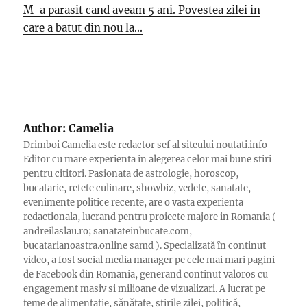
M-a parasit cand aveam 5 ani. Povestea zilei in
care a batut din nou la...
Author:
Camelia
Drimboi Camelia este redactor sef al siteului noutati.info
Editor cu mare experienta in alegerea celor mai bune stiri
pentru cititori. Pasionata de astrologie, horoscop,
bucatarie, retete culinare, showbiz, vedete, sanatate,
evenimente politice recente, are o vasta experienta
redactionala, lucrand pentru proiecte majore in Romania (
andreilaslau.ro; sanatateinbucate.com,
bucatarianoastra.online samd ). Specializată în continut
video, a fost social media manager pe cele mai mari pagini
de Facebook din Romania, generand continut valoros cu
engagement masiv si milioane de vizualizari. A lucrat pe
teme de alimentație, sănătate, știrile zilei, politică,