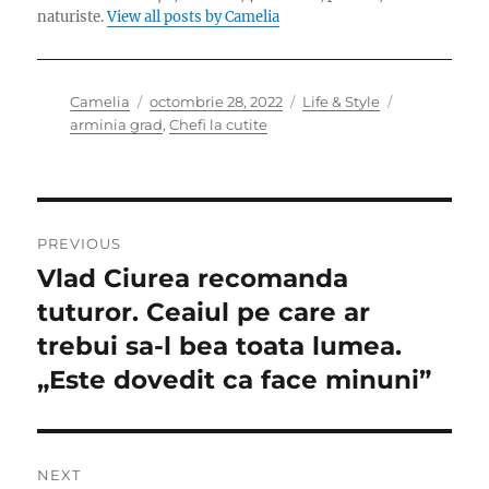
naturiste.
View all posts by Camelia
Author
Posted
Categories
Tags
Camelia
octombrie 28, 2022
Life & Style
on
arminia grad
,
Chefi la cutite
Navigare
PREVIOUS
în
Vlad Ciurea recomanda
Previous
post:
tuturor. Ceaiul pe care ar
articole
trebui sa-l bea toata lumea.
„Este dovedit ca face minuni”
NEXT