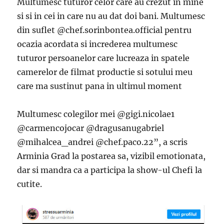
Multumesc tuturor celor care au crezut in mine
si si in cei in care nu au dat doi bani. Multumesc
din suflet @chef.sorinbontea.official pentru
ocazia acordata si increderea multumesc
tuturor persoanelor care lucreaza in spatele
camerelor de filmat productie si sotului meu
care ma sustinut pana in ultimul moment
Multumesc colegilor mei @gigi.nicolae1
@carmencojocar @dragusanugabriel
@mihalcea_andrei @chef.paco.22”, a scris
Arminia Grad la postarea sa, vizibil emotionata,
dar si mandra ca a participa la show-ul Chefi la
cutite.