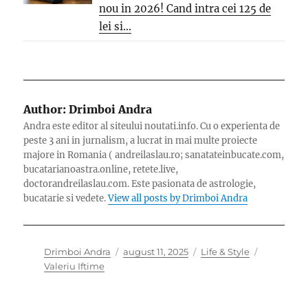
nou in 2026! Cand intra cei 125 de
lei si...
Author:
Drimboi Andra
Andra este editor al siteului noutati.info. Cu o experienta de
peste 3 ani in jurnalism, a lucrat in mai multe proiecte
majore in Romania ( andreilaslau.ro; sanatateinbucate.com,
bucatarianoastra.online, retete.live,
doctorandreilaslau.com. Este pasionata de astrologie,
bucatarie si vedete.
View all posts by Drimboi Andra
Author
Posted
Categories
Tags
Drimboi Andra
august 11, 2025
Life & Style
on
Valeriu Iftime