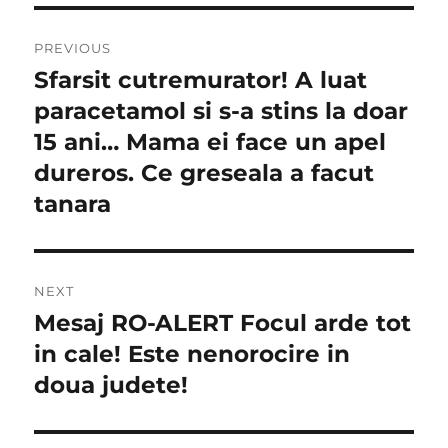
Navigare
PREVIOUS
în
Sfarsit cutremurator! A luat
Previous
post:
paracetamol si s-a stins la doar
articole
15 ani… Mama ei face un apel
dureros. Ce greseala a facut
tanara
NEXT
Mesaj RO-ALERT Focul arde tot
Next
post:
in cale! Este nenorocire in
doua judete!