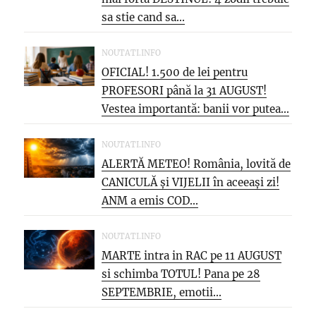
sa stie cand sa...
NOUTATI.INFO
OFICIAL! 1.500 de lei pentru
PROFESORI până la 31 AUGUST!
Vestea importantă: banii vor putea...
NOUTATI.INFO
ALERTĂ METEO! România, lovită de
CANICULĂ și VIJELII în aceeași zi!
ANM a emis COD...
NOUTATI.INFO
MARTE intra in RAC pe 11 AUGUST
si schimba TOTUL! Pana pe 28
SEPTEMBRIE, emotii...