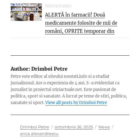
NOUTATI.INFO
ALERTĂ în farmacii! Două
medicamente folosite de mii de
români, OPRITE temporar din
vânzare. Motivul...
Author:
Drimboi Petre
Petre este editor al siteului noutati.info si a studiat
jurnalismul. Are o experienta de 4 ani. S-a evidentiat ca
jurnalist in proiectul stiriactuale.net. Este pasionat de
politica, sport si sanatate. A lucrat pe teme de stiri, politica,
sanatate si sport.
View all posts by Drimboi Petre
Author
Posted
Categories
Tags
Drimboi Petre
octombrie 26, 2025
News
on
anca alexandrescu