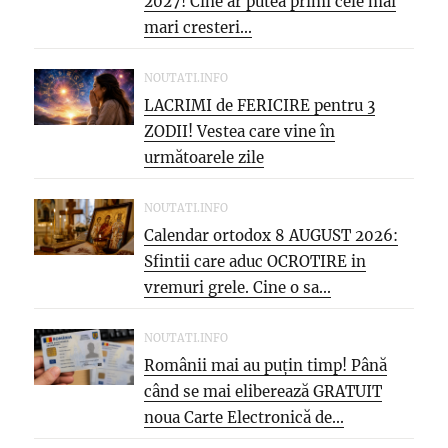
2027! Cine ar putea primi cele mai
mari cresteri...
NOUTATI.INFO
LACRIMI de FERICIRE pentru 3
ZODII! Vestea care vine în
următoarele zile
NOUTATI.INFO
Calendar ortodox 8 AUGUST 2026:
Sfintii care aduc OCROTIRE in
vremuri grele. Cine o sa...
NOUTATI.INFO
Românii mai au puțin timp! Până
când se mai eliberează GRATUIT
noua Carte Electronică de...