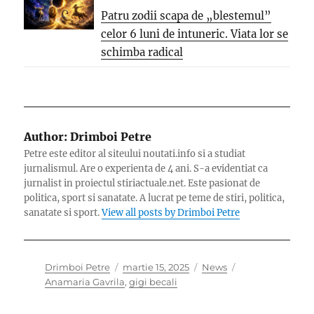
Patru zodii scapa de „blestemul”
celor 6 luni de intuneric. Viata lor se
schimba radical
Author:
Drimboi Petre
Petre este editor al siteului noutati.info si a studiat
jurnalismul. Are o experienta de 4 ani. S-a evidentiat ca
jurnalist in proiectul stiriactuale.net. Este pasionat de
politica, sport si sanatate. A lucrat pe teme de stiri, politica,
sanatate si sport.
View all posts by Drimboi Petre
Author
Posted
Categories
Tags
Drimboi Petre
martie 15, 2025
News
on
Anamaria Gavrila
,
gigi becali