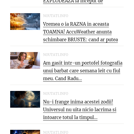
EXPLODEAZA la inceput de
saptamana: aproape 40°C si
PARJOL...
NOUTATI.INFO
Vremea o ia RAZNA in aceasta
TOAMNA! AccuWeather anunta
schimbare BRUSTE: cand ar putea
veni...
NOUTATI.INFO
Am gasit intr-un portofel fotografia
unui barbat care semana leit cu fiul
meu. Cand Radu...
NOUTATI.INFO
Nu-i frange inima acestei zodii!
Universul nu uita nicio lacrima si
intoarce totul la timpul...
NOUTATI.INFO