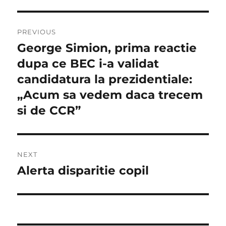
Navigare
PREVIOUS
în
George Simion, prima reactie
Previous
post:
dupa ce BEC i-a validat
articole
candidatura la prezidentiale:
„Acum sa vedem daca trecem
si de CCR”
NEXT
Alerta disparitie copil
Next
post: