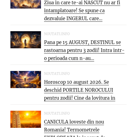
Ziua in care te-ai NASCUT nu ar fi
intamplatoare! Se spune ca
dezvaluie INGERUL care...
NOUTATI.INFO
Pana pe 15 AUGUST, DESTINUL se
rastoarna pentru 3 zodii! Intra intr-
o perioada cum n-au...
NOUTATI.INFO
Horoscop 10 august 2026. Se
deschid PORTILE NOROCULUI
pentru zodii! Cine da lovitura in
cariera...
NOUTATI.INFO
CANICULA loveste din nou
Romania! Termometrele