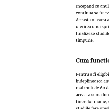
Incepand cu anul
continua sa frecv
Aceasta masura ar
oferirea unui spr
finalizeze studii
timpurie.
Cum functi
Pentru a fi eligi
indeplineasca an
mai mult de 60 de
aceasta suma luna
tinerelor mame, 
studiile fara pre