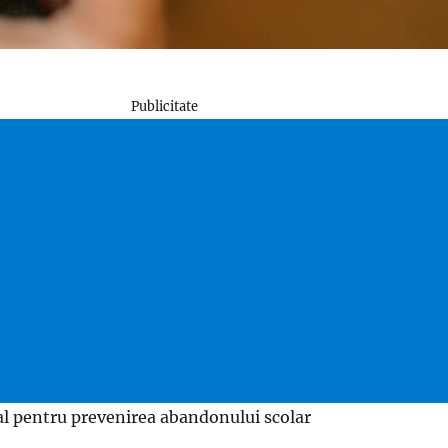
Publicitate
al pentru prevenirea abandonului scolar