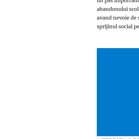
un pas important 
abandonului scol
avand nevoie de s
sprijinul social 