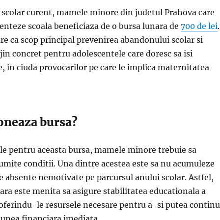
 scolar curent, mamele minore din judetul Prahova care
enteze scoala beneficiaza de o bursa lunara de
700 de lei
.
e ca scop principal prevenirea abandonului scolar si
ijin concret pentru adolescentele care doresc sa isi
le, in ciuda provocarilor pe care le implica maternitatea
oneaza bursa?
bile pentru aceasta bursa, mamele minore trebuie sa
umite conditii. Una dintre acestea este sa nu acumuleze
 absente nemotivate pe parcursul anului scolar. Astfel,
ra este menita sa asigure stabilitatea educationala a
oferindu-le resursele necesare pentru a-si putea contin
siunea financiara imediata.