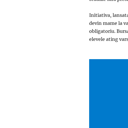
Initiativa, lansat
devin mame la var
obligatoriu. Bursa
elevele ating vars