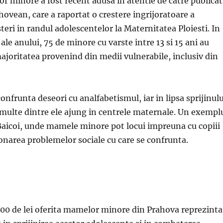
 minore a fost recent adusa in atentie de catre publicat
ovean, care a raportat o crestere ingrijoratoare a
eri in randul adolescentelor la Maternitatea Ploiesti. In
ale anului, 75 de minore cu varste intre 13 si 15 ani au
joritatea provenind din medii vulnerabile, inclusiv din
confrunta deseori cu analfabetismul, iar in lipsa sprijinulu
 multe dintre ele ajung in centrele maternale. Un exempl
 Baicoi, unde mamele minore pot locui impreuna cu copiii
ionarea problemelor sociale cu care se confrunta.
700 de lei oferita mamelor minore din Prahova reprezinta