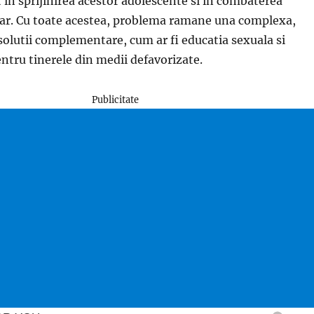
in sprijinirea acestor adolescente si in combaterea
ar. Cu toate acestea, problema ramane una complexa,
olutii complementare, cum ar fi educatia sexuala si
pentru tinerele din medii defavorizate.
Publicitate