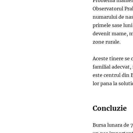
Problema mamelor
Observatorul Prah
numarului de nast
primele sase luni 
devenit mame, ma
zone rurale.
Aceste tinere se 
familial adecvat,
este centrul din
lor pana la solut
Concluzie
Bursa lunara de 