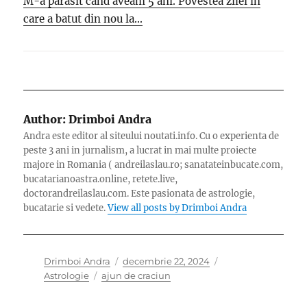
M-a parasit cand aveam 5 ani. Povestea zilei in
care a batut din nou la...
Author:
Drimboi Andra
Andra este editor al siteului noutati.info. Cu o experienta de
peste 3 ani in jurnalism, a lucrat in mai multe proiecte
majore in Romania ( andreilaslau.ro; sanatateinbucate.com,
bucatarianoastra.online, retete.live,
doctorandreilaslau.com. Este pasionata de astrologie,
bucatarie si vedete.
View all posts by Drimboi Andra
Author
Posted
Categories
Drimboi Andra
decembrie 22, 2024
Tags
on
Astrologie
ajun de craciun