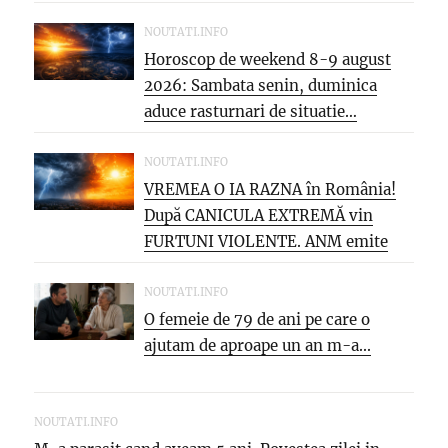
NOUTATI.INFO
Horoscop de weekend 8-9 august
2026: Sambata senin, duminica
aduce rasturnari de situatie…
NOUTATI.INFO
VREMEA O IA RAZNA în România!
După CANICULA EXTREMĂ vin
FURTUNI VIOLENTE. ANM emite
NOI...
NOUTATI.INFO
O femeie de 79 de ani pe care o
ajutam de aproape un an m-a...
NOUTATI.INFO