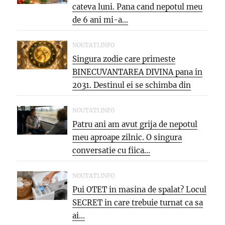
cateva luni. Pana cand nepotul meu
de 6 ani mi-a...
NOUTATI.INFO
Singura zodie care primeste
BINECUVANTAREA DIVINA pana in
2031. Destinul ei se schimba din
temelii,...
NOUTATI.INFO
Patru ani am avut grija de nepotul
meu aproape zilnic. O singura
conversatie cu fiica...
NOUTATI.INFO
Pui OTET in masina de spalat? Locul
SECRET in care trebuie turnat ca sa
ai...