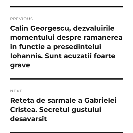
Navigare
PREVIOUS
în
Calin Georgescu, dezvaluirile
Previous
post:
momentului despre ramanerea
articole
in functie a presedintelui
Iohannis. Sunt acuzatii foarte
grave
NEXT
Reteta de sarmale a Gabrielei
Next
post:
Cristea. Secretul gustului
desavarsit