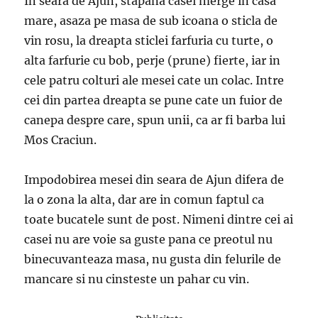
In seara de Ajun, stapana casei merge in casa
mare, asaza pe masa de sub icoana o sticla de
vin rosu, la dreapta sticlei farfuria cu turte, o
alta farfurie cu bob, perje (prune) fierte, iar in
cele patru colturi ale mesei cate un colac. Intre
cei din partea dreapta se pune cate un fuior de
canepa despre care, spun unii, ca ar fi barba lui
Mos Craciun.
Impodobirea mesei din seara de Ajun difera de
la o zona la alta, dar are in comun faptul ca
toate bucatele sunt de post. Nimeni dintre cei ai
casei nu are voie sa guste pana ce preotul nu
binecuvanteaza masa, nu gusta din felurile de
mancare si nu cinsteste un pahar cu vin.