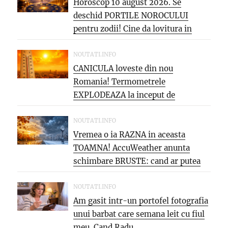
Horoscop 10 august 2026. Se
deschid PORTILE NOROCULUI
pentru zodii! Cine da lovitura in
cariera...
NOUTATI.INFO
CANICULA loveste din nou
Romania! Termometrele
EXPLODEAZA la inceput de
saptamana: aproape 40°C si
PARJOL...
NOUTATI.INFO
Vremea o ia RAZNA in aceasta
TOAMNA! AccuWeather anunta
schimbare BRUSTE: cand ar putea
veni...
NOUTATI.INFO
Am gasit intr-un portofel fotografia
unui barbat care semana leit cu fiul
meu. Cand Radu...