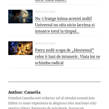
NOUTATI.INFO
Nu-i frange inima acestei zodii!
Universul nu uita nicio lacrima si
intoarce totul la timpul...
NOUTATI.INFO
Patru zodii scapa de „blestemul”
celor 6 luni de intuneric. Viata lor se
schimba radical
Author:
Camelia
Drimboi Camelia este redactor sef al siteului noutati.info
Editor cu mare experienta in alegerea celor mai bune stiri
pentru cititori. Pasionata de astrologie, horoscop,