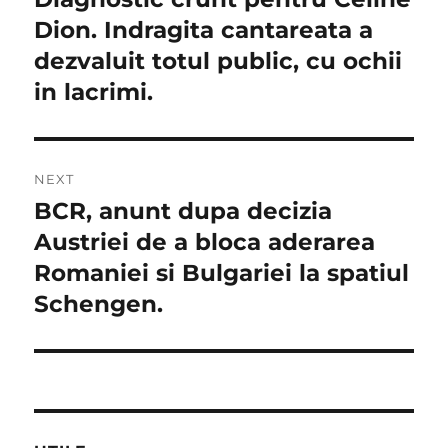
post:
Dion. Indragita cantareata a
articole
dezvaluit totul public, cu ochii
in lacrimi.
NEXT
BCR, anunt dupa decizia
Next
post:
Austriei de a bloca aderarea
Romaniei si Bulgariei la spatiul
Schengen.