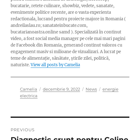
bucatarie, retete culinare, showbiz, vedete, sanatate,
evenimente politice recente, are o vasta experienta
redactionala, lucrand pentru proiecte majore in Romania (
andreilaslau.ro; sanatateinbucate.com,
bucatarianoastra.online samd ). Specializată în continut
video, a fost social media manager pe cele mai mari pagini
de Facebook din Romania, generand continut valoros cu
engagement masiv si milioane de vizualizari. A lucrat pe
teme de alimentație, sănătate, știrile zilei, politică,
naturiste.
View all posts by Camelia
Author
Posted
Categories
Tags
Camelia
decembrie 9, 2022
News
energie
on
electrica
Navigare
PREVIOUS
în
Diagnostic crunt pentru Celine
Previous