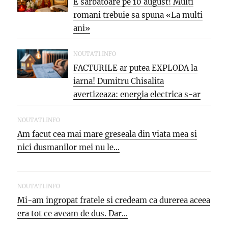
E sarbatoare pe 10 august! Multi
romani trebuie sa spuna «La multi
ani»
NOUTATI.INFO
FACTURILE ar putea EXPLODA la
iarna! Dumitru Chisalita
avertizeaza: energia electrica s-ar
putea SCUMPI cu...
NOUTATI.INFO
Am facut cea mai mare greseala din viata mea si
nici dusmanilor mei nu le...
NOUTATI.INFO
Mi-am ingropat fratele si credeam ca durerea aceea
era tot ce aveam de dus. Dar...