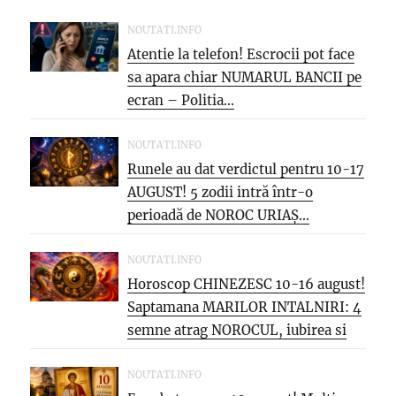
NOUTATI.INFO
Atentie la telefon! Escrocii pot face
sa apara chiar NUMARUL BANCII pe
ecran – Politia...
NOUTATI.INFO
Runele au dat verdictul pentru 10-17
AUGUST! 5 zodii intră într-o
perioadă de NOROC URIAȘ...
NOUTATI.INFO
Horoscop CHINEZESC 10-16 august!
Saptamana MARILOR INTALNIRI: 4
semne atrag NOROCUL, iubirea si
oportunitatea care...
NOUTATI.INFO