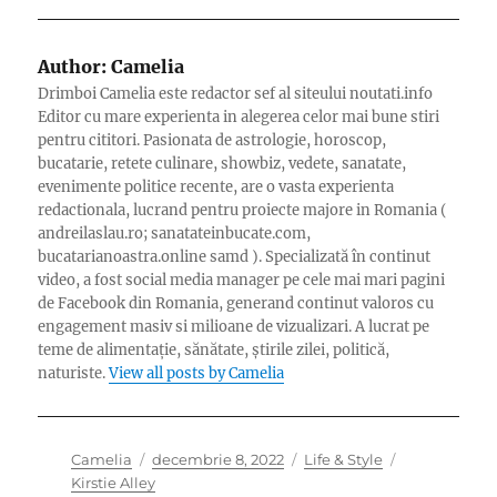
Author:
Camelia
Drimboi Camelia este redactor sef al siteului noutati.info
Editor cu mare experienta in alegerea celor mai bune stiri
pentru cititori. Pasionata de astrologie, horoscop,
bucatarie, retete culinare, showbiz, vedete, sanatate,
evenimente politice recente, are o vasta experienta
redactionala, lucrand pentru proiecte majore in Romania (
andreilaslau.ro; sanatateinbucate.com,
bucatarianoastra.online samd ). Specializată în continut
video, a fost social media manager pe cele mai mari pagini
de Facebook din Romania, generand continut valoros cu
engagement masiv si milioane de vizualizari. A lucrat pe
teme de alimentație, sănătate, știrile zilei, politică,
naturiste.
View all posts by Camelia
Author
Posted
Categories
Tags
Camelia
decembrie 8, 2022
Life & Style
on
Kirstie Alley