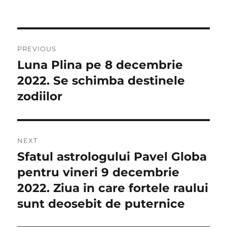
Navigare
PREVIOUS
în
Luna Plina pe 8 decembrie
Previous
post:
2022. Se schimba destinele
articole
zodiilor
NEXT
Sfatul astrologului Pavel Globa
Next
post:
pentru vineri 9 decembrie
2022. Ziua in care fortele raului
sunt deosebit de puternice