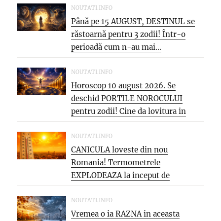
NOUTATI.INFO
Până pe 15 AUGUST, DESTINUL se
răstoarnă pentru 3 zodii! Într-o
perioadă cum n-au mai...
NOUTATI.INFO
Horoscop 10 august 2026. Se
deschid PORTILE NOROCULUI
pentru zodii! Cine da lovitura in
cariera...
NOUTATI.INFO
CANICULA loveste din nou
Romania! Termometrele
EXPLODEAZA la inceput de
saptamana: aproape 40°C si
PARJOL...
NOUTATI.INFO
Vremea o ia RAZNA in aceasta