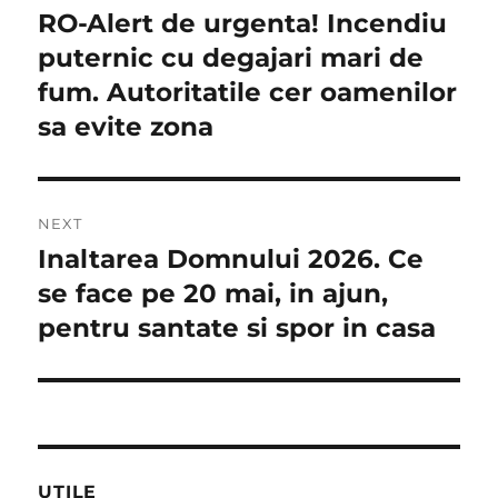
în
RO-Alert de urgenta! Incendiu
Previous
post:
puternic cu degajari mari de
articole
fum. Autoritatile cer oamenilor
sa evite zona
NEXT
Inaltarea Domnului 2026. Ce
Next
post:
se face pe 20 mai, in ajun,
pentru santate si spor in casa
UTILE