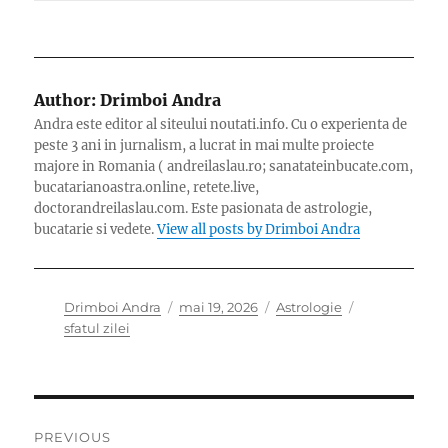
Author:
Drimboi Andra
Andra este editor al siteului noutati.info. Cu o experienta de
peste 3 ani in jurnalism, a lucrat in mai multe proiecte
majore in Romania ( andreilaslau.ro; sanatateinbucate.com,
bucatarianoastra.online, retete.live,
doctorandreilaslau.com. Este pasionata de astrologie,
bucatarie si vedete.
View all posts by Drimboi Andra
Author
Posted
Categories
Tags
Drimboi Andra
mai 19, 2026
Astrologie
on
sfatul zilei
Navigare
PREVIOUS