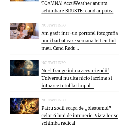
TOAMNA! AccuWeather anunta
schimbare BRUSTE: cand ar putea
veni...
NOUTATI.INFO
Am gasit intr-un portofel fotografia
unui barbat care semana leit cu fiul
meu. Cand Radu...
NOUTATI.INFO
Nu-i frange inima acestei zodii!
Universul nu uita nicio lacrima si
intoarce totul la timpul...
NOUTATI.INFO
Patru zodii scapa de „blestemul”
celor 6 luni de intuneric. Viata lor se
schimba radical